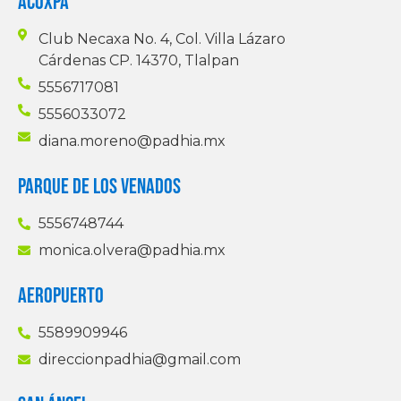
ACOXPA
Club Necaxa No. 4, Col. Villa Lázaro
Cárdenas CP. 14370, Tlalpan
5556717081
5556033072
diana.moreno@padhia.mx
PARQUE DE LOS VENADOS
5556748744
monica.olvera@padhia.mx
AEROPUERTO
5589909946
direccionpadhia@gmail.com