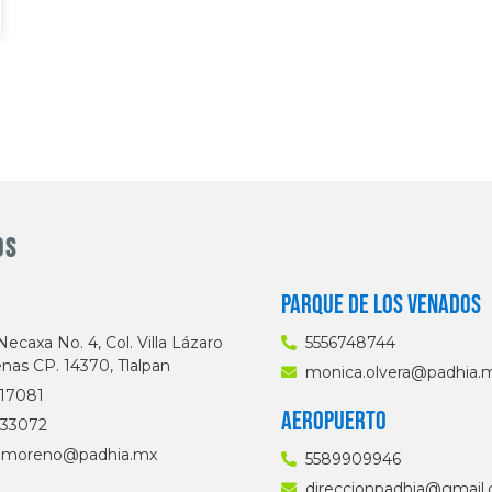
os
PARQUE DE LOS VENADOS
Necaxa No. 4, Col. Villa Lázaro
5556748744
nas CP. 14370, Tlalpan
monica.olvera@padhia.
17081
AEROPUERTO
033072
a.moreno@padhia.mx
5589909946
direccionpadhia@gmail