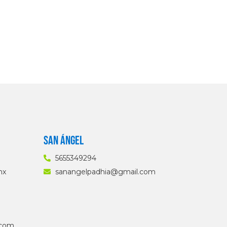
San ángel
5655349294
mx
sanangelpadhia@gmail.com
.com