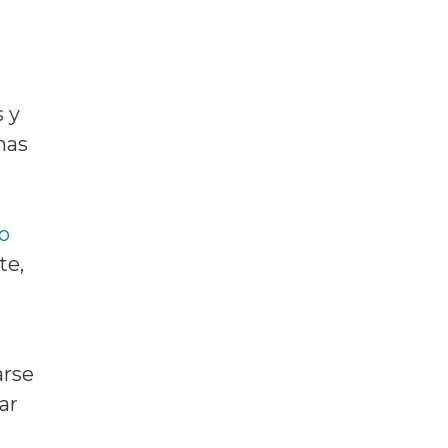
s y
nas
o
te,
arse
ar