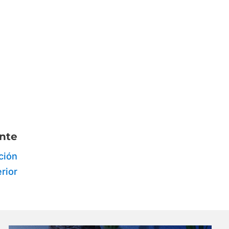
nte
ción
rior