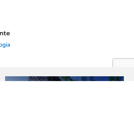
nte
ogía